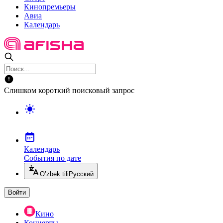
Кинопремьеры
Авиа
Календарь
Слишком короткий поисковый запрос
Календарь
События по дате
O’zbek tili
Русский
Войти
Кино
Концерты