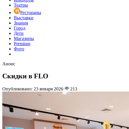
Театры
Рестораны
Выставки
Знания
Город
Дети
Магазины
Premium
Фото
Анонс
Скидки в FLO
Опубликовано
:
23 января 2026
·
213