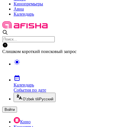
Кинопремьеры
Авиа
Календарь
Слишком короткий поисковый запрос
Календарь
События по дате
O’zbek tili
Русский
Войти
Кино
Концерты