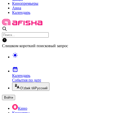
Кинопремьеры
Авиа
Календарь
Слишком короткий поисковый запрос
Календарь
События по дате
O’zbek tili
Русский
Войти
Кино
Концерты