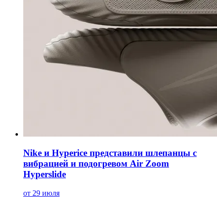
Nike и Hyperice представили шлепанцы с
вибрацией и подогревом Air Zoom
Hyperslide
от 29 июля