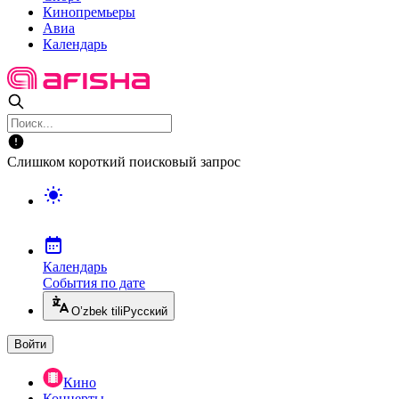
Кинопремьеры
Авиа
Календарь
Слишком короткий поисковый запрос
Календарь
События по дате
O’zbek tili
Русский
Войти
Кино
Концерты