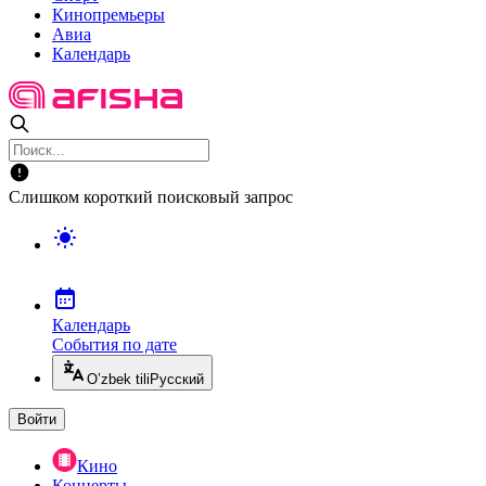
Кинопремьеры
Авиа
Календарь
Слишком короткий поисковый запрос
Календарь
События по дате
O’zbek tili
Русский
Войти
Кино
Концерты