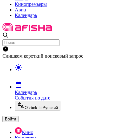
Кинопремьеры
Авиа
Календарь
Слишком короткий поисковый запрос
Календарь
События по дате
O’zbek tili
Русский
Войти
Кино
Концерты