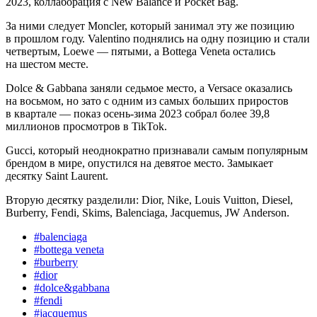
2023, коллаборация с New Balance и Pocket Bag.
За ними следует Moncler, который занимал эту же позицию
в прошлом году. Valentino поднялись на одну позицию и стали
четвертым, Loewe — пятыми, а Bottega Veneta остались
на шестом месте.
Dolce & Gabbana заняли седьмое место, а Versace оказались
на восьмом, но зато с одним из самых больших приростов
в квартале — показ осень-зима 2023 собрал более 39,8
миллионов просмотров в TikTok.
Gucci, который неоднократно признавали самым популярным
брендом в мире, опустился на девятое место. Замыкает
десятку Saint Laurent.
Вторую десятку разделили: Dior, Nike, Louis Vuitton, Diesel,
Burberry, Fendi, Skims, Balenciaga, Jacquemus, JW Anderson.
#
balenciaga
#
bottega veneta
#
burberry
#
dior
#
dolce&gabbana
#
fendi
#
jacquemus