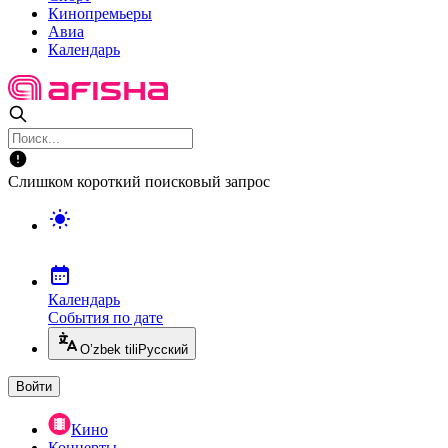
Кинопремьеры
Авиа
Календарь
Слишком короткий поисковый запрос
Календарь
События по дате
O’zbek tili
Русский
Войти
Кино
Концерты