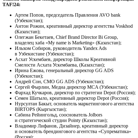
TAF!24:
Артем Попов, председатель Правления AVO bank
(Узбекистан);
Антон Рожин, креативный директор агентства Voskhod
(Казахстан);
Олегжан Бекетаев, Chief Brand Director Bi Group,
владелец хаба «My name is Marketing» (Казахстан);
Ильхом Собиров, руководитель Yandex Ads
в Узбекистане (Узбекистан);
Асхат Ускембаев, директор Школы Креативной
Смелости Асхата Ускембаева, (Казахстан);
Ирина Ежова, генеральный директор GG ADS
(Узбекистан);
Андрей Сон, CMO GG ADS (Узбекистан);
Сергей Фырлин, Медиа директор MCA (Узбекистан);
Фархад Кучкаров, директор по стратегии Depot (Россия);
Семен Шатыло, креативный директор Depot (Россия);
Нурсултан Бакыт, основатель маркетингового агентства
BIRTOPS (Кыргызстан);
Сабина Рейингольд, сооснователь Jolbors
и стратегической студии Pointy (Казахстан);
Владимир Лифанов, Дизайнер, креативный директор
и основатель брендингового агентства «Супрематика»
(Россия);