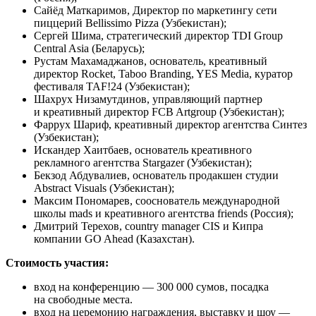
Сайёд Маткаримов, Директор по маркетингу сети
пиццерий Bellissimo Pizza (Узбекистан);
Сергей Шима, стратегический директор TDI Group
Central Asia (Беларусь);
Рустам Махамаджанов, основатель, креативный
директор Rocket, Taboo Branding, YES Media, куратор
фестиваля TAF!24 (Узбекистан);
Шахрух Низамутдинов, управляющий партнер
и креативный директор FCB Artgroup (Узбекистан);
Фаррух Шариф, креативный директор агентства Синтез
(Узбекистан);
Искандер Хаитбаев, основатель креативного
рекламного агентства Stargazer (Узбекистан);
Бекзод Абдувалиев, основатель продакшен студии
Abstract Visuals (Узбекистан);
Максим Пономарев, сооснователь международной
школы mads и креативного агентства friends (Россия);
Дмитрий Терехов, country manager CIS и Кипра
компании GO Ahead (Казахстан).
Стоимость участия:
вход на конференцию — 300 000 сумов, посадка
на свободные места.
вход на церемонию награждения, выставку и шоу —