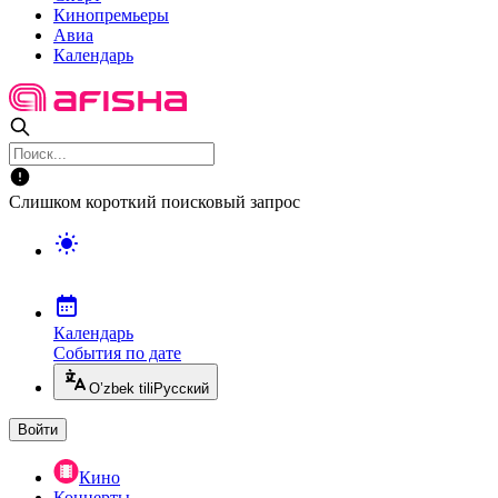
Кинопремьеры
Авиа
Календарь
Слишком короткий поисковый запрос
Календарь
События по дате
O’zbek tili
Русский
Войти
Кино
Концерты