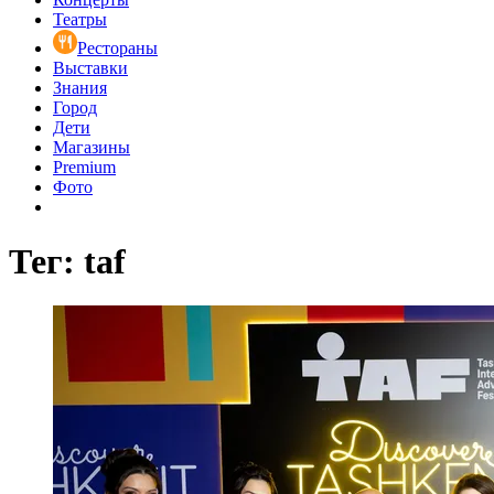
Театры
Рестораны
Выставки
Знания
Город
Дети
Магазины
Premium
Фото
Тег: taf