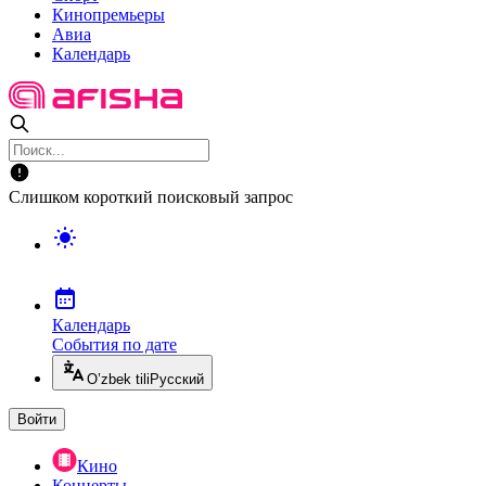
Кинопремьеры
Авиа
Календарь
Слишком короткий поисковый запрос
Календарь
События по дате
O’zbek tili
Русский
Войти
Кино
Концерты