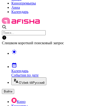
Кинопремьеры
Авиа
Календарь
Слишком короткий поисковый запрос
Календарь
События по дате
O’zbek tili
Русский
Войти
Кино
Концерты