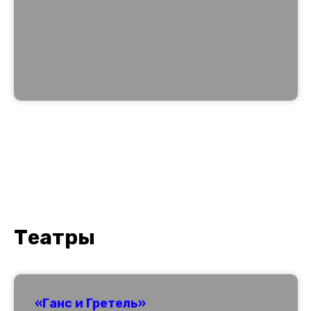
Т
еатры
«Ганс и Гретель»