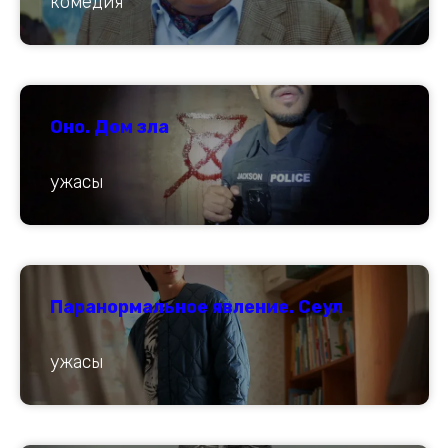
комедия
Оно. Дом зла
ужасы
Паранормальное явление. Сеул
ужасы