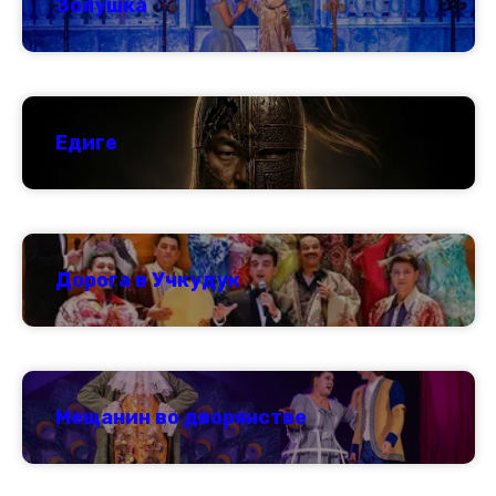
Золушка
Едиге
Дорога в Учкудук
Мещанин во дворянстве