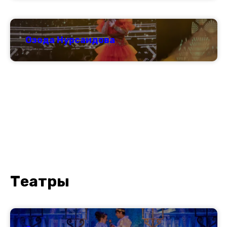
Озода Нурсаидова
Театры