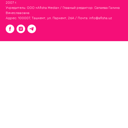
2007 г.
Учредитель: ООО «Afisha Media» / Главный редактор: Сапаева Галина
Вячеславовна
Адрес: 100007, Ташкент, ул. Паркент, 26А / Почта:
info@afisha.uz