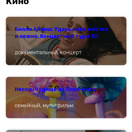
К
ино
Билли Айлиш: Ударь меня жёстко
и нежно. Концертный тур в 3D
документальный, концерт
Несси. Чудище из Лохх-Несс
семейный, мультфильм