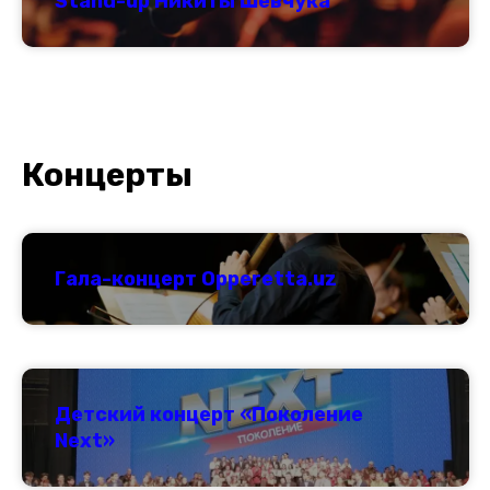
Stand-up Никиты Шевчука
Концерты
Гала-концерт Opperetta.uz
Детский концерт «Поколение
Next»