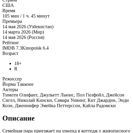
США
Время
105
мин
/
1 ч. 45 минут
Премьера
14 мая 2026 (Узбекистан)
14 марта 2026 (Мир)
14 мая 2026 (Россия)
Рейтинг
IMDB
7.3
Kinopoisk
6.4
Возраст
18+
R
Режиссер
Йорма Такконе
Актеры
Тимоти Олифант, Джульетт Льюис, Пол Гилфойл, Джейсон
Сигел, Николай Кински, Самара Уивинг, Кит Джардин, Энди
Коэн, Дженнифер Эмейка Петтерссон, Кайла Радомски
Описание
Семейная пара приезжает на уикенд в коттедж у живописного