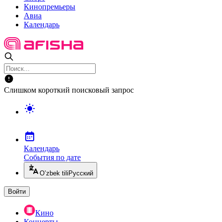
Кинопремьеры
Авиа
Календарь
Слишком короткий поисковый запрос
Календарь
События по дате
O’zbek tili
Русский
Войти
Кино
Концерты