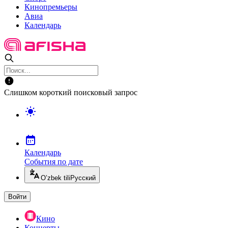
Кинопремьеры
Авиа
Календарь
Слишком короткий поисковый запрос
Календарь
События по дате
O’zbek tili
Русский
Войти
Кино
Концерты