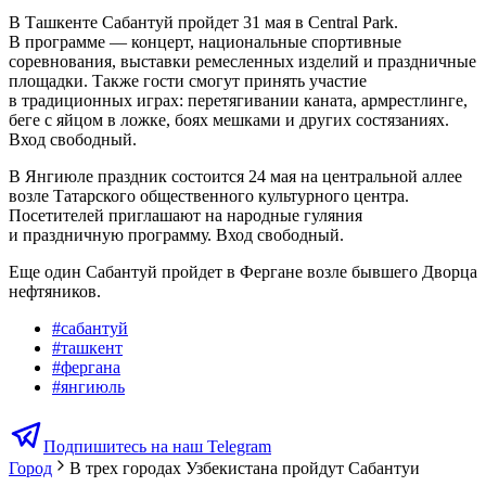
В Ташкенте Сабантуй пройдет 31 мая в Central Park.
В программе — концерт, национальные спортивные
соревнования, выставки ремесленных изделий и праздничные
площадки. Также гости смогут принять участие
в традиционных играх: перетягивании каната, армрестлинге,
беге с яйцом в ложке, боях мешками и других состязаниях.
Вход свободный.
В Янгиюле праздник состоится 24 мая на центральной аллее
возле Татарского общественного культурного центра.
Посетителей приглашают на народные гуляния
и праздничную программу. Вход свободный.
Еще один Сабантуй пройдет в Фергане возле бывшего Дворца
нефтяников.
#
сабантуй
#
ташкент
#
фергана
#
янгиюль
Подпишитесь на наш Telegram
Город
В трех городах Узбекистана пройдут Сабантуи