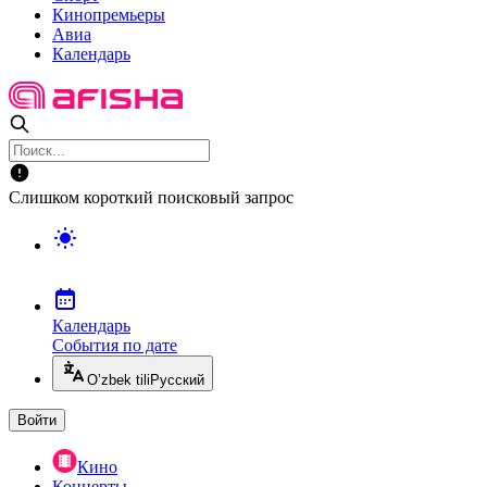
Кинопремьеры
Авиа
Календарь
Слишком короткий поисковый запрос
Календарь
События по дате
O’zbek tili
Русский
Войти
Кино
Концерты