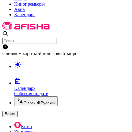
Кинопремьеры
Авиа
Календарь
Слишком короткий поисковый запрос
Календарь
События по дате
O’zbek tili
Русский
Войти
Кино
Концерты