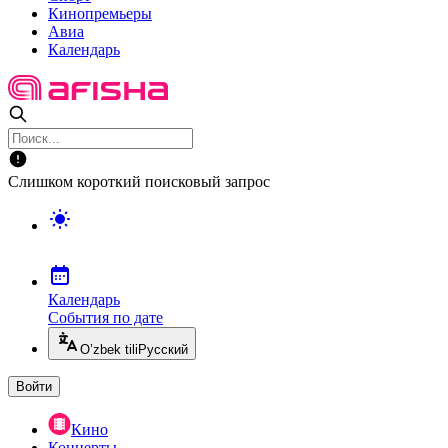
Кинопремьеры
Авиа
Календарь
Слишком короткий поисковый запрос
Календарь
События по дате
O’zbek tili
Русский
Войти
Кино
Концерты