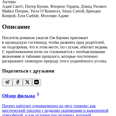
Актеры
Адам Скотт, Питер Кунан, Флоренс Ордеш, Дэвид Уилмот,
Майкл Патрик, Уилл О’Коннелл, Sioux Carroll, Брендан
Конрой, Ezra Carlisle, Мэллори Адамс
Описание
Писатель романов ужасов Ом Бауман приезжает
в ирландскую гостиницу, чтобы развеять прах родителей,
не подозревая, что в этом месте, по слухам, обитает ведьма.
С приближением ночи он сталкивается с необъяснимыми
явлениями и тайнами прошлого, которые постепенно
раскрывают зловещую природу этого уединённого уголка.
Поделиться с друзьями
Обзор фильма
Проект работает одновременно на двух уровнях: как
мистический триллер с редкими скримерами и выверенной
атмосферой, и как история про человека, который