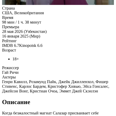
Страна
США, Великобритания
Время
98
мин
/
1 ч. 38 минут
Премьера
28 мая 2026 (Узбекистан)
16 января 2025 (Мир)
Рейтинг
IMDB
6.7
Kinopoisk
6.6
Возраст
18+
Режиссер
Гай Ричи
Актеры
Генри Кавилл, Розамунд Пайк, Джейк Джилленхол, Фишер
Стивенс, Карлос Бардем, Кристофер Хивью, Эйса Гонсалес,
Джейсон Вонг, Кристиан Очоа, Эммет Джей Скэнлэн
Описание
Когда безжалостный магнат Салазар присваивает себе