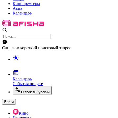
Кинопремьеры
Авиа
Календарь
Слишком короткий поисковый запрос
Календарь
События по дате
O’zbek tili
Русский
Войти
Кино
Концерты