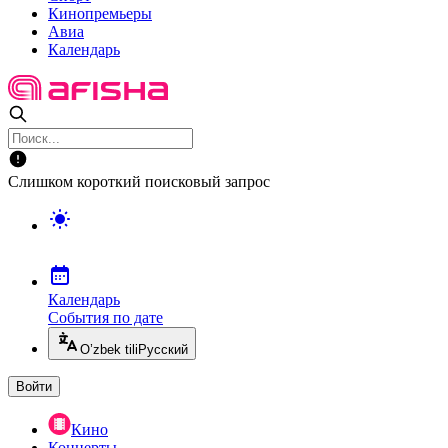
Кинопремьеры
Авиа
Календарь
Слишком короткий поисковый запрос
Календарь
События по дате
O’zbek tili
Русский
Войти
Кино
Концерты