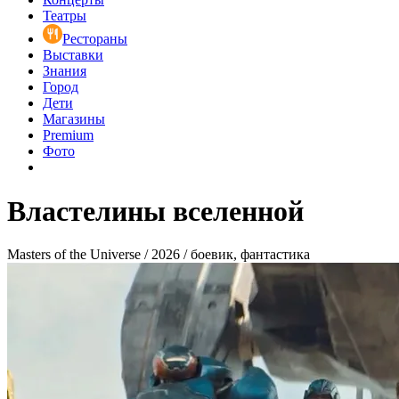
Театры
Рестораны
Выставки
Знания
Город
Дети
Магазины
Premium
Фото
Властелины вселенной
Masters of the Universe / 2026 / боевик, фантастика