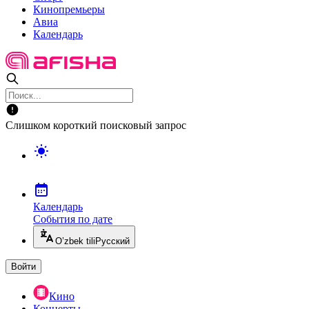
Кинопремьеры
Авиа
Календарь
Слишком короткий поисковый запрос
Календарь
События по дате
O’zbek tili
Русский
Войти
Кино
Концерты