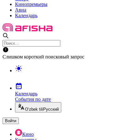
Кинопремьеры
Авиа
Календарь
Слишком короткий поисковый запрос
Календарь
События по дате
O’zbek tili
Русский
Войти
Кино
Концерты