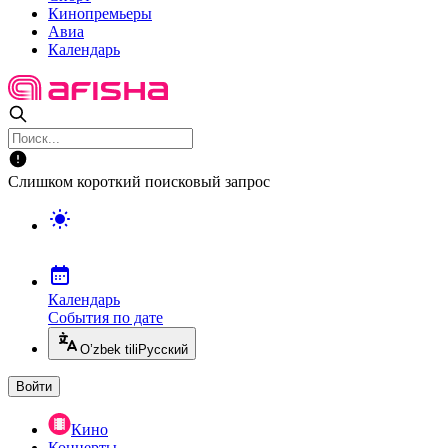
Кинопремьеры
Авиа
Календарь
Слишком короткий поисковый запрос
Календарь
События по дате
O’zbek tili
Русский
Войти
Кино
Концерты