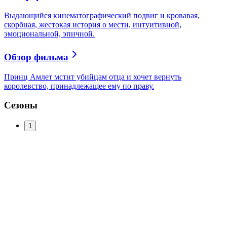
Выдающийся кинематографический подвиг и кровавая,
скорбная, жестокая история о мести, интуитивной,
эмоциональной, эпичной.
Обзор фильма
Принц Амлет мстит убийцам отца и хочет вернуть
королевство, принадлежащее ему по праву.
Сезоны
1