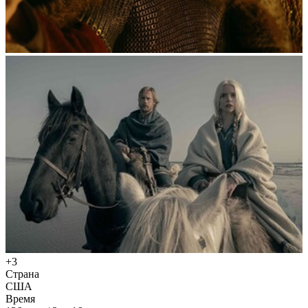
+3
Страна
США
Время