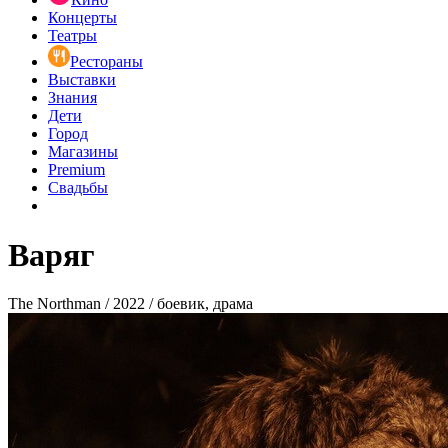
Концерты
Театры
Рестораны
Выставки
Знания
Дети
Город
Магазины
Premium
Свадьбы
Варяг
The Northman / 2022 / боевик, драма