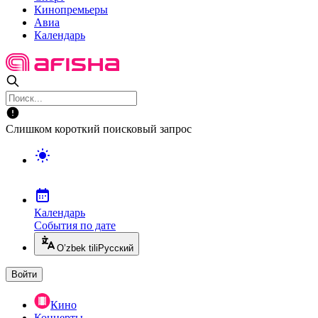
Кинопремьеры
Авиа
Календарь
Слишком короткий поисковый запрос
Календарь
События по дате
O’zbek tili
Русский
Войти
Кино
Концерты