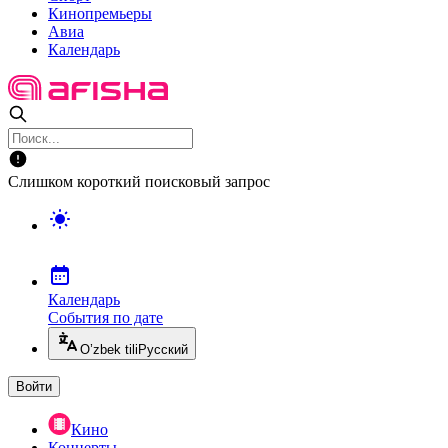
Кинопремьеры
Авиа
Календарь
Слишком короткий поисковый запрос
Календарь
События по дате
O’zbek tili
Русский
Войти
Кино
Концерты