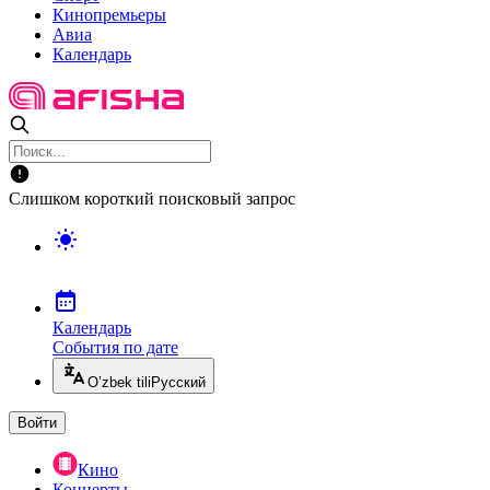
Кинопремьеры
Авиа
Календарь
Слишком короткий поисковый запрос
Календарь
События по дате
O’zbek tili
Русский
Войти
Кино
Концерты