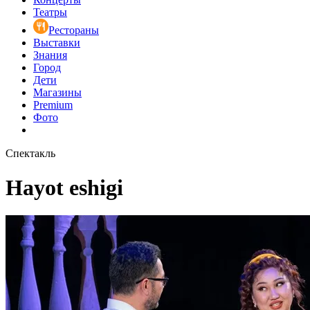
Театры
Рестораны
Выставки
Знания
Город
Дети
Магазины
Premium
Фото
Спектакль
Hayot eshigi