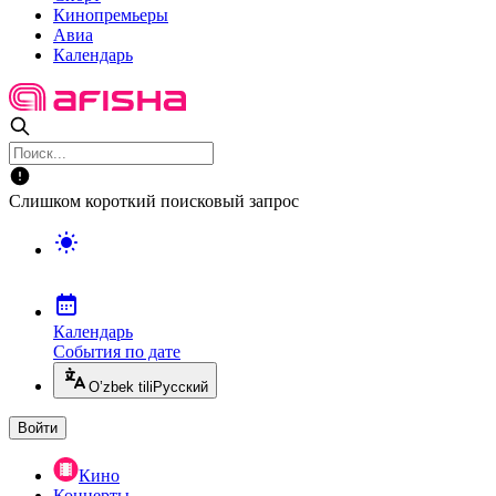
Кинопремьеры
Авиа
Календарь
Слишком короткий поисковый запрос
Календарь
События по дате
O’zbek tili
Русский
Войти
Кино
Концерты