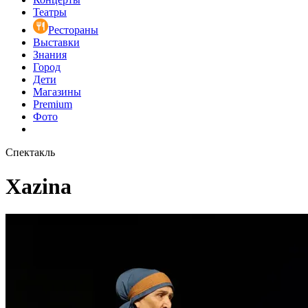
Театры
Рестораны
Выставки
Знания
Город
Дети
Магазины
Premium
Фото
Спектакль
Xazina