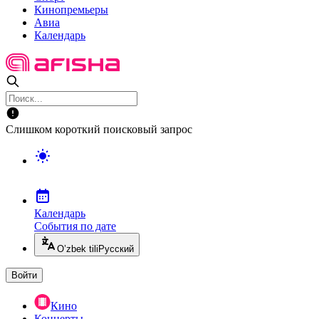
Кинопремьеры
Авиа
Календарь
Слишком короткий поисковый запрос
Календарь
События по дате
O’zbek tili
Русский
Войти
Кино
Концерты