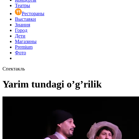
Театры
Рестораны
Выставки
Знания
Город
Дети
Магазины
Premium
Фото
Спектакль
Yarim tundagi o’g’rilik