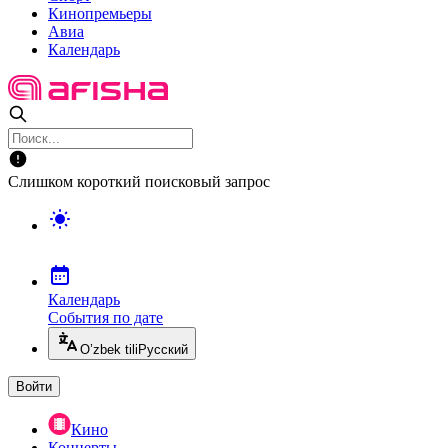
Кинопремьеры
Авиа
Календарь
Слишком короткий поисковый запрос
Календарь
События по дате
O’zbek tili
Русский
Войти
Кино
Концерты