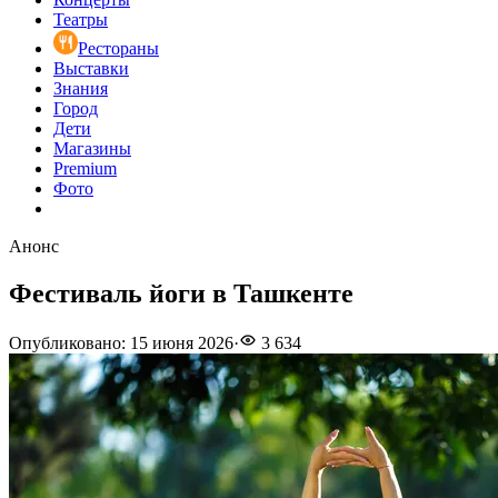
Театры
Рестораны
Выставки
Знания
Город
Дети
Магазины
Premium
Фото
Анонс
Фестиваль йоги в Ташкенте
Опубликовано
:
15 июня 2026
·
3 634