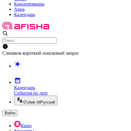
Кинопремьеры
Авиа
Календарь
Слишком короткий поисковый запрос
Календарь
События по дате
O’zbek tili
Русский
Войти
Кино
Концерты