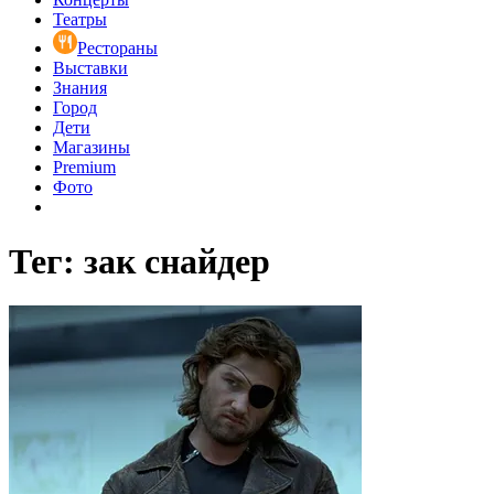
Театры
Рестораны
Выставки
Знания
Город
Дети
Магазины
Premium
Фото
Тег: зак снайдер