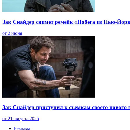
Зак Снайдер снимет ремейк «Побега из Нью-Йор
от 2 июня
Зак Снайдер приступил к съемкам своего нового 
от 21 августа 2025
Реклама