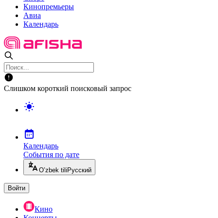
Кинопремьеры
Авиа
Календарь
Слишком короткий поисковый запрос
Календарь
События по дате
O’zbek tili
Русский
Войти
Кино
Концерты