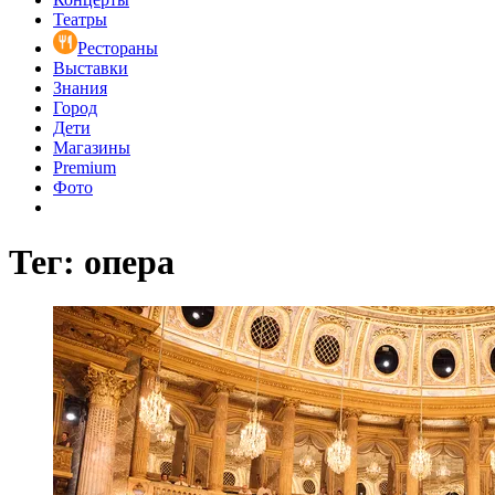
Театры
Рестораны
Выставки
Знания
Город
Дети
Магазины
Premium
Фото
Тег: опера