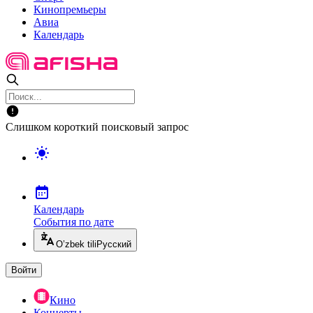
Кинопремьеры
Авиа
Календарь
Слишком короткий поисковый запрос
Календарь
События по дате
O’zbek tili
Русский
Войти
Кино
Концерты