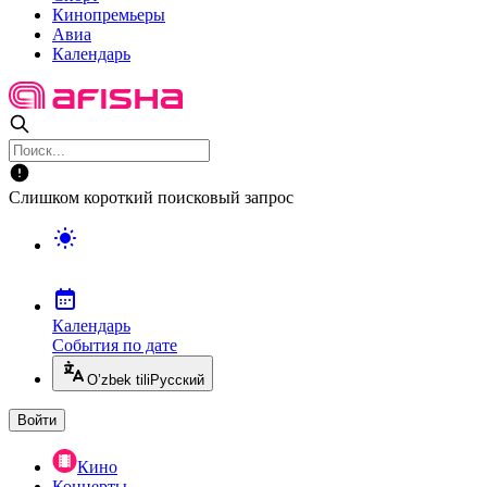
Кинопремьеры
Авиа
Календарь
Слишком короткий поисковый запрос
Календарь
События по дате
O’zbek tili
Русский
Войти
Кино
Концерты