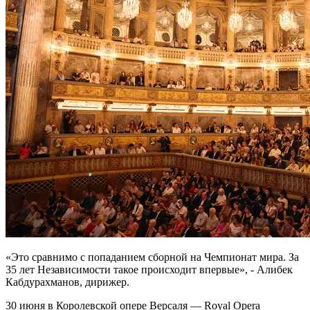
«Это сравнимо с попаданием сборной на Чемпионат мира. За
35 лет Независимости такое происходит впервые», - Алибек
Кабдурахманов, дирижер.
30 июня в Королевской опере Версаля — Royal Opera