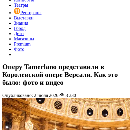
Театры
Рестораны
Выставки
Знания
Город
Дети
Магазины
Premium
Фото
Оперу Tamerlano представили в
Королевской опере Версаля. Как это
было: фото и видео
Опубликовано
:
2 июля 2026
·
3 330