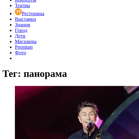
Театры
Рестораны
Выставки
Знания
Город
Дети
Магазины
Premium
Фото
Тег: панорама