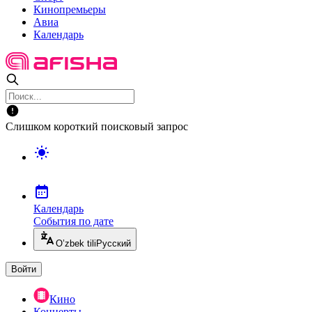
Кинопремьеры
Авиа
Календарь
Слишком короткий поисковый запрос
Календарь
События по дате
O’zbek tili
Русский
Войти
Кино
Концерты