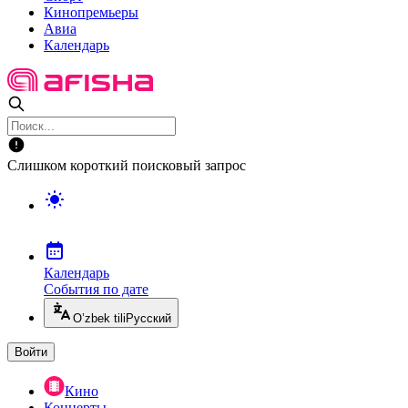
Кинопремьеры
Авиа
Календарь
Слишком короткий поисковый запрос
Календарь
События по дате
O’zbek tili
Русский
Войти
Кино
Концерты