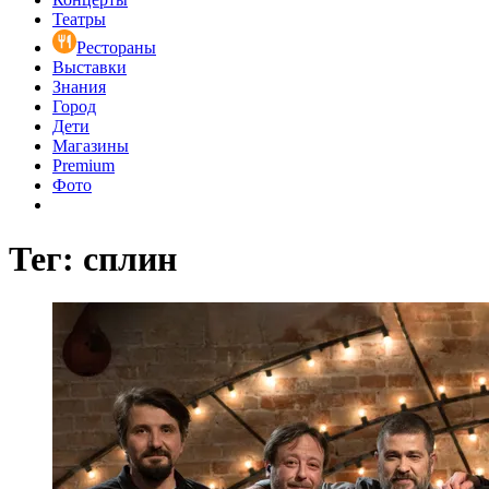
Театры
Рестораны
Выставки
Знания
Город
Дети
Магазины
Premium
Фото
Тег: сплин