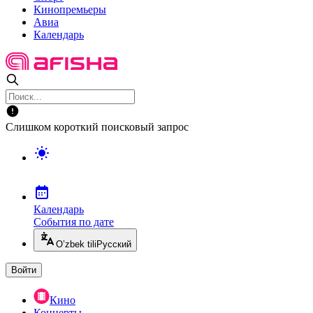
Кинопремьеры
Авиа
Календарь
Слишком короткий поисковый запрос
Календарь
События по дате
O’zbek tili
Русский
Войти
Кино
Концерты