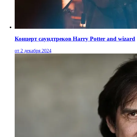
Концерт саундтреков Harry Potter and wizard
от 2 декабря 2024