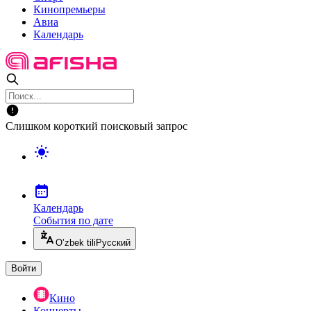
Кинопремьеры
Авиа
Календарь
Слишком короткий поисковый запрос
Календарь
События по дате
O’zbek tili
Русский
Войти
Кино
Концерты