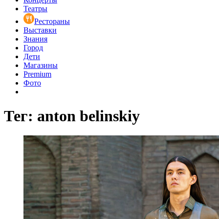
Театры
Рестораны
Выставки
Знания
Город
Дети
Магазины
Premium
Фото
Тег: anton belinskiy