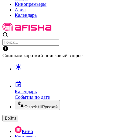
Кинопремьеры
Авиа
Календарь
Слишком короткий поисковый запрос
Календарь
События по дате
O’zbek tili
Русский
Войти
Кино
Концерты