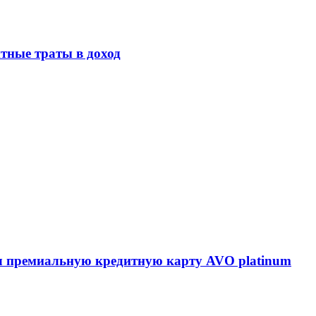
тные траты в доход
 премиальную кредитную карту AVO platinum