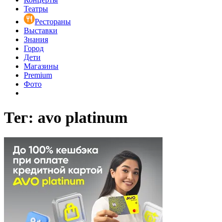
Театры
Рестораны
Выставки
Знания
Город
Дети
Магазины
Premium
Фото
Тег: avo platinum