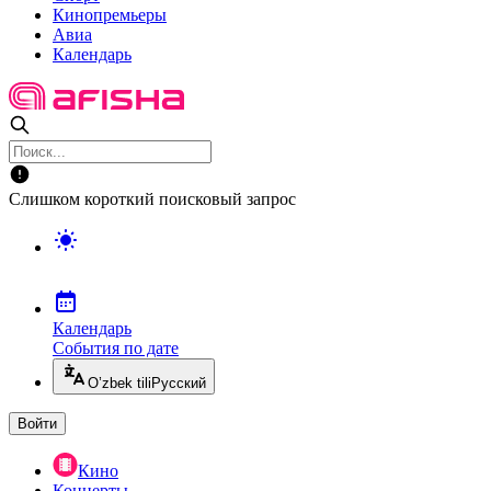
Кинопремьеры
Авиа
Календарь
Слишком короткий поисковый запрос
Календарь
События по дате
O’zbek tili
Русский
Войти
Кино
Концерты