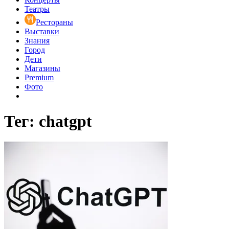
Театры
Рестораны
Выставки
Знания
Город
Дети
Магазины
Premium
Фото
Тег: chatgpt