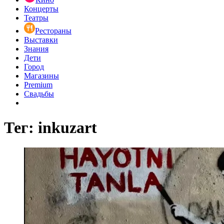
Концерты
Театры
Рестораны
Выставки
Знания
Дети
Город
Магазины
Premium
Свадьбы
Тег: inkuzart