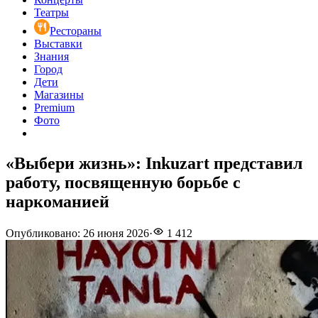
Театры
Рестораны
Выставки
Знания
Город
Дети
Магазины
Premium
Фото
«Выбери жизнь»: Inkuzart представил
работу, посвященную борьбе с
наркоманией
Опубликовано
:
26 июня 2026
·
1 412