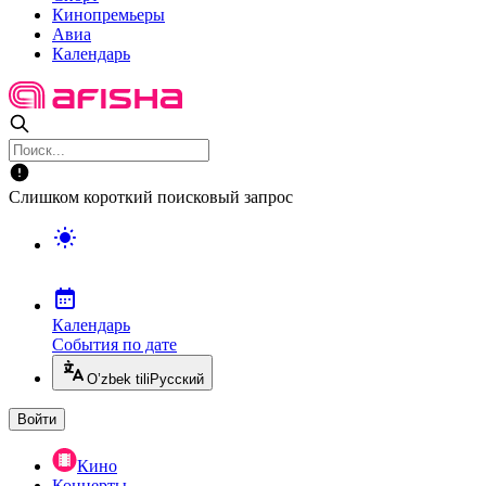
Кинопремьеры
Авиа
Календарь
Слишком короткий поисковый запрос
Календарь
События по дате
O’zbek tili
Русский
Войти
Кино
Концерты