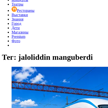
Театры
Рестораны
Выставки
Знания
Город
Дети
Магазины
Premium
Фото
Тег: jaloliddin manguberdi