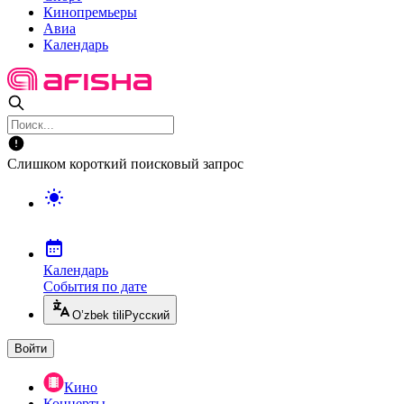
Кинопремьеры
Авиа
Календарь
Слишком короткий поисковый запрос
Календарь
События по дате
O’zbek tili
Русский
Войти
Кино
Концерты