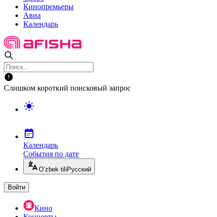
Кинопремьеры
Авиа
Календарь
Слишком короткий поисковый запрос
Календарь
События по дате
O’zbek tili
Русский
Войти
Кино
Концерты