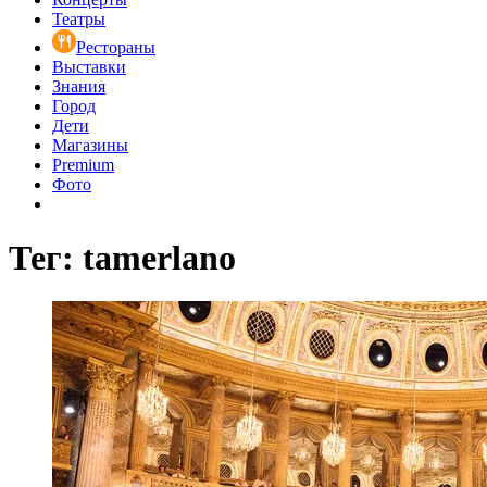
Театры
Рестораны
Выставки
Знания
Город
Дети
Магазины
Premium
Фото
Тег: tamerlano