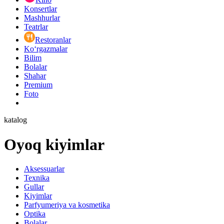
Konsertlar
Mashhurlar
Teatrlar
Restoranlar
Ko‘rgazmalar
Bilim
Bolalar
Shahar
Premium
Foto
katalog
Oyoq kiyimlar
Aksessuarlar
Texnika
Gullar
Kiyimlar
Parfyumeriya va kosmetika
Optika
Bolalar