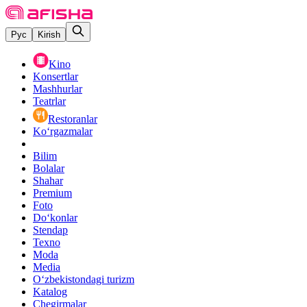
Рус
Kirish
Kino
Konsertlar
Mashhurlar
Teatrlar
Restoranlar
Ko‘rgazmalar
Bilim
Bolalar
Shahar
Premium
Foto
Do‘konlar
Stendap
Texno
Moda
Media
O‘zbekistondagi turizm
Katalog
Chegirmalar