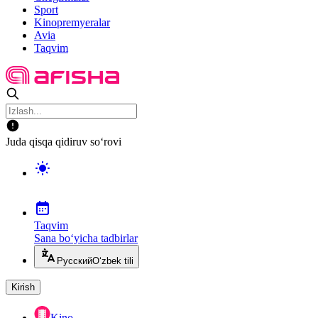
Sport
Kinopremyeralar
Avia
Taqvim
Juda qisqa qidiruv so‘rovi
Taqvim
Sana bo‘yicha tadbirlar
Русский
O‘zbek tili
Kirish
Kino