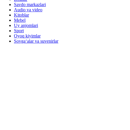
Savdo markazlari
Audio va video
Kitoblar
Mebel
Uy anjomlari
Sport
Oyoq kiyimlar
Sovga‘alar va suvenirlar