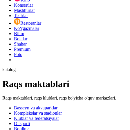
Konsertlar
Mashhurlar
Teatrlar
Restoranlar
Ko‘rgazmalar
Bilim
Bolalar
Shahar
Premium
Foto
katalog
Raqs maktablari
Raqs maktablari, raqs klublari, raqs bo'yicha o'quv markazlari.
Basseyn va akvaparklar
Komplekslar va stadionlar
Klublar va federatsiyalar
Ot sporti
Bouling