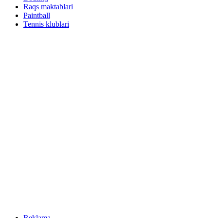
Raqs maktablari
Paintball
Tennis klublari
Reklama