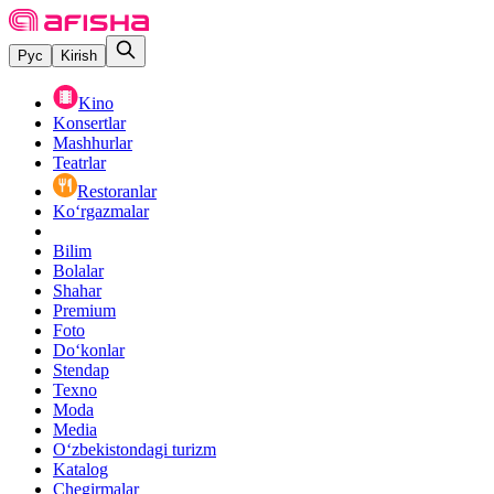
Рус
Kirish
Kino
Konsertlar
Mashhurlar
Teatrlar
Restoranlar
Ko‘rgazmalar
Bilim
Bolalar
Shahar
Premium
Foto
Do‘konlar
Stendap
Texno
Moda
Media
O‘zbekistondagi turizm
Katalog
Chegirmalar