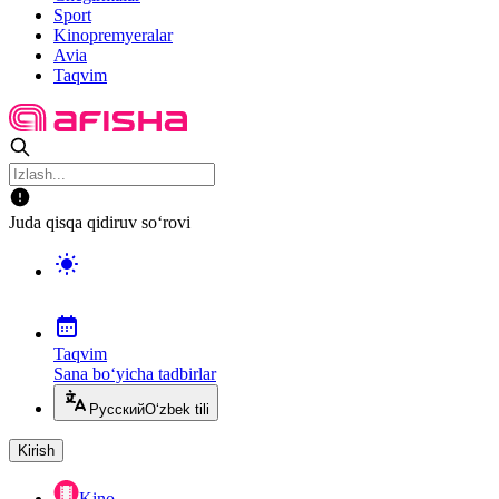
Sport
Kinopremyeralar
Avia
Taqvim
Juda qisqa qidiruv so‘rovi
Taqvim
Sana bo‘yicha tadbirlar
Русский
O‘zbek tili
Kirish
Kino