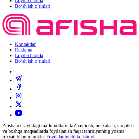
Loyiha haqida
Bo‘sh ish o‘rinlari
Kontaktlar
Reklama
Loyiha haqida
Bo‘sh ish o‘rinlari
Afisha.uz saytidagi ma‘lumotlarni ko‘paytirish, nusxalash, tarqatish
va boshqa maqsadlarda foydalanish faqat tahririyatning yozma
ruxsati bilan mumkin.
Foydalanuvchi kelishuvi