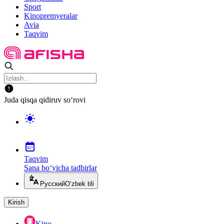
Sport
Kinopremyeralar
Avia
Taqvim
Juda qisqa qidiruv so‘rovi
Taqvim
Sana bo‘yicha tadbirlar
Русский
O‘zbek tili
Kirish
Kino