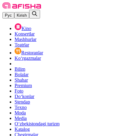
Рус
Kirish
Kino
Konsertlar
Mashhurlar
Teatrlar
Restoranlar
Ko‘rgazmalar
Bilim
Bolalar
Shahar
Premium
Foto
Do‘konlar
Stendap
Texno
Moda
Media
O‘zbekistondagi turizm
Katalog
Chegirmalar