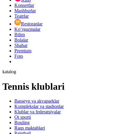
Konsertlar
Mashhurlar
Teatrlar
Restoranlar
Ko‘rgazmalar
Bilim
Bolalar
Shahar
Premium
Foto
katalog
Tennis klublari
Basseyn va akvaparklar
Komplekslar va stadionlar
Klublar va federatsiyalar
Ot sporti
Bouling
Raqs maktablari
Paintball