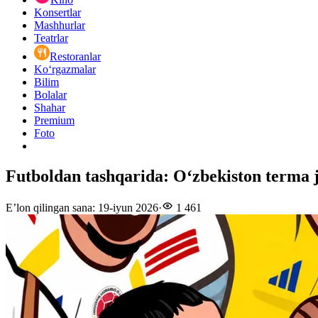
Konsertlar
Mashhurlar
Teatrlar
Restoranlar
Ko‘rgazmalar
Bilim
Bolalar
Shahar
Premium
Foto
Futboldan tashqarida: O‘zbekiston terma 
E’lon qilingan sana
:
19-iyun 2026
·
1 461