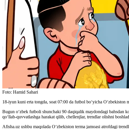
Foto
:
Hamid Sahari
18-iyun kuni erta tongda, soat 07:00 da futbol boʻyicha Oʻzbekiston mi
Bugun o‘zbek futboli shunchaki 90 daqiqalik maydondagi bahsdan koʻ
qoʻllab-quvvatlashga harakat qilib, chellenjlar, trendlar olishni boshla
Afisha.uz ushbu maqolada Oʻzbekiston terma jamoasi atrofdagi trendlar