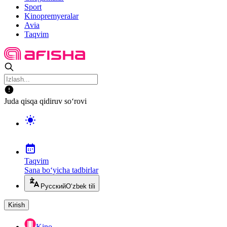
Sport
Kinopremyeralar
Avia
Taqvim
Juda qisqa qidiruv so‘rovi
Taqvim
Sana bo‘yicha tadbirlar
Русский
O‘zbek tili
Kirish
Kino