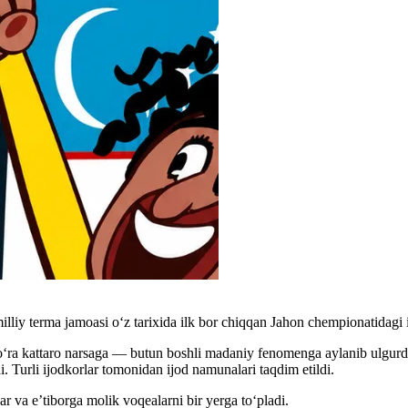
lliy terma jamoasi oʻz tarixida ilk bor chiqqan Jahon chempionatidagi i
ra kattaro narsaga — butun boshli madaniy fenomenga aylanib ulgurdi.
di. Turli ijodkorlar tomonidan ijod namunalari taqdim etildi.
 va e’tiborga molik voqealarni bir yerga toʻpladi.