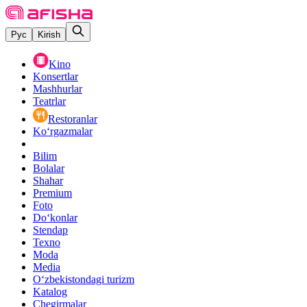
Рус
Kirish
Kino
Konsertlar
Mashhurlar
Teatrlar
Restoranlar
Ko‘rgazmalar
Bilim
Bolalar
Shahar
Premium
Foto
Do‘konlar
Stendap
Texno
Moda
Media
O‘zbekistondagi turizm
Katalog
Chegirmalar