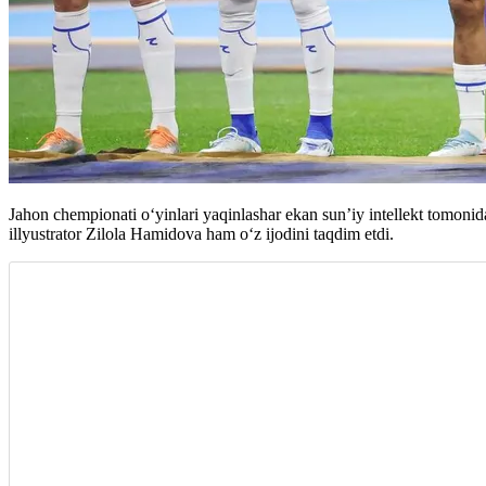
Jahon chempionati oʻyinlari yaqinlashar ekan sun’iy intellekt tomonid
illyustrator Zilola Hamidova ham oʻz ijodini taqdim etdi.