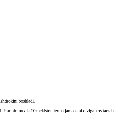
shtirokini boshladi.
 Har bir muxlis Oʻzbekiston terma jamoasini oʻziga xos tarzda