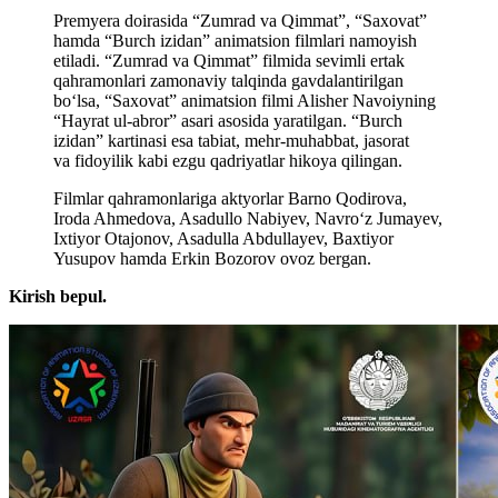
Premyera doirasida “Zumrad va Qimmat”, “Saxovat”
hamda “Burch izidan” animatsion filmlari namoyish
etiladi. “Zumrad va Qimmat” filmida sevimli ertak
qahramonlari zamonaviy talqinda gavdalantirilgan
bo‘lsa, “Saxovat” animatsion filmi Alisher Navoiyning
“Hayrat ul-abror” asari asosida yaratilgan. “Burch
izidan” kartinasi esa tabiat, mehr-muhabbat, jasorat
va fidoyilik kabi ezgu qadriyatlar hikoya qilingan.
Filmlar qahramonlariga aktyorlar Barno Qodirova,
Iroda Ahmedova, Asadullo Nabiyev, Navro‘z Jumayev,
Ixtiyor Otajonov, Asadulla Abdullayev, Baxtiyor
Yusupov hamda Erkin Bozorov ovoz bergan.
Kirish bepul.