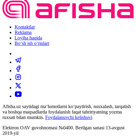
Kontaktlar
Reklama
Loyiha haqida
Bo‘sh ish o‘rinlari
Afisha.uz saytidagi ma‘lumotlarni ko‘paytirish, nusxalash, tarqatish
va boshqa maqsadlarda foydalanish faqat tahririyatning yozma
ruxsati bilan mumkin.
Foydalanuvchi kelishuvi
Elektron OAV guvohnomasi №0400. Berilgan sanasi 13-avgust
2019-yil