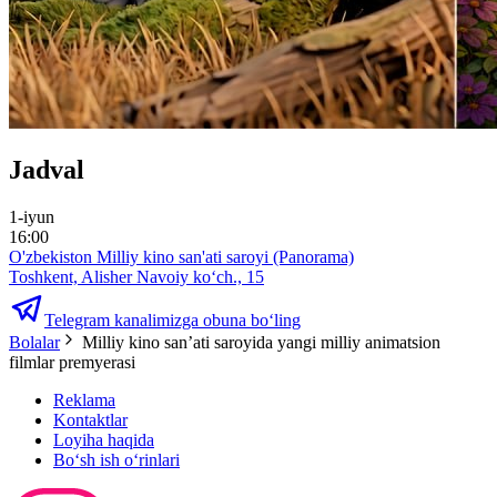
Jadval
1-iyun
16:00
O'zbekiston Milliy kino san'ati saroyi (Panorama)
Toshkent, Alisher Navoiy ko‘ch., 15
Telegram kanalimizga obuna bo‘ling
Bolalar
Milliy kino san’ati saroyida yangi milliy animatsion
filmlar premyerasi
Reklama
Kontaktlar
Loyiha haqida
Bo‘sh ish o‘rinlari