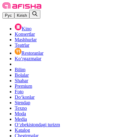
Рус
Kirish
Kino
Konsertlar
Mashhurlar
Teatrlar
Restoranlar
Ko‘rgazmalar
Bilim
Bolalar
Shahar
Premium
Foto
Do‘konlar
Stendap
Texno
Moda
Media
O‘zbekistondagi turizm
Katalog
Chegirmalar