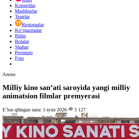
Konsertlar
Mashhurlar
Teatrlar
Restoranlar
Ko‘rgazmalar
Bilim
Bolalar
Shahar
Premium
Foto
Anons
Milliy kino san’ati saroyida yangi milliy
animatsion filmlar premyerasi
E’lon qilingan sana
:
1-iyun 2026
·
5 127