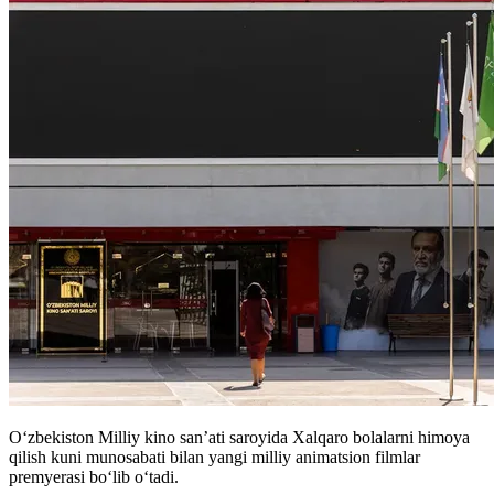
O‘zbekiston Milliy kino san’ati saroyida Xalqaro bolalarni himoya
qilish kuni munosabati bilan yangi milliy animatsion filmlar
premyerasi bo‘lib o‘tadi.