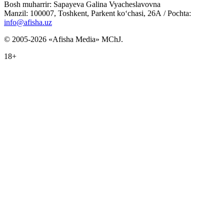
Bosh muharrir: Sapayeva Galina Vyacheslavovna
Manzil: 100007, Toshkent, Parkent ko‘chasi, 26А / Pochta:
info@afisha.uz
© 2005-2026 «Afisha Media» MChJ.
18+