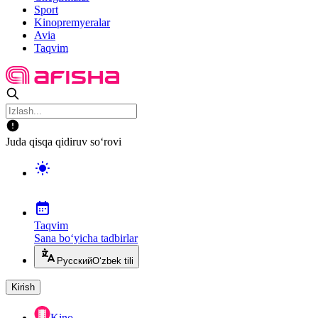
Sport
Kinopremyeralar
Avia
Taqvim
Juda qisqa qidiruv so‘rovi
Taqvim
Sana bo‘yicha tadbirlar
Русский
O‘zbek tili
Kirish
Kino