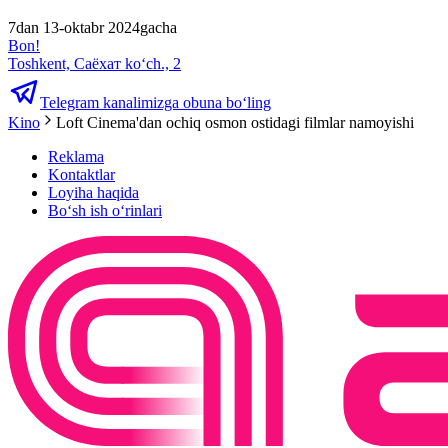
7dan 13-oktabr 2024gacha
Bon!
Toshkent, Саёхат ko‘ch., 2
Telegram kanalimizga obuna bo‘ling
Kino
Loft Cinema'dan ochiq osmon ostidagi filmlar namoyishi
Reklama
Kontaktlar
Loyiha haqida
Bo‘sh ish o‘rinlari