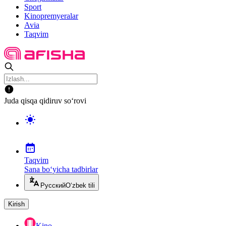
Sport
Kinopremyeralar
Avia
Taqvim
Juda qisqa qidiruv so‘rovi
Taqvim
Sana bo‘yicha tadbirlar
Русский
O‘zbek tili
Kirish
Kino