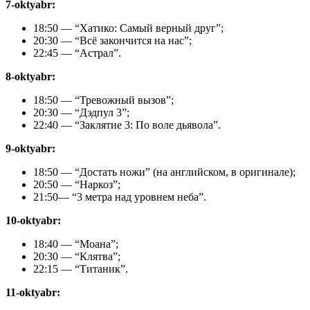
7-oktyabr:
18:50 — “Хатико: Самый верный друг”;
20:30 — “Всё закончится на нас”;
22:45 — “Астрал”.
8-oktyabr:
18:50 — “Тревожный вызов”;
20:30 — “Дэдпул 3”;
22:40 — “Заклятие 3: По воле дьявола”.
9-oktyabr:
18:50 — “Достать ножи” (на английском, в оригинале);
20:50 — “Наркоз”;
21:50— “3 метра над уровнем неба”.
10-oktyabr:
18:40 — “Моана”;
20:30 — “Клятва”;
22:15 — “Титаник”.
11-oktyabr: