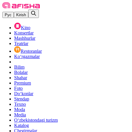
Рус
Kirish
Kino
Konsertlar
Mashhurlar
Teatrlar
Restoranlar
Ko‘rgazmalar
Bilim
Bolalar
Shahar
Premium
Foto
Do‘konlar
Stendap
Texno
Moda
Media
O‘zbekistondagi turizm
Katalog
Chegirmalar