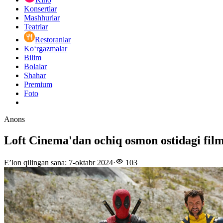
Konsertlar
Mashhurlar
Teatrlar
Restoranlar
Ko‘rgazmalar
Bilim
Bolalar
Shahar
Premium
Foto
Anons
Loft Cinema'dan ochiq osmon ostidagi fil
E’lon qilingan sana
:
7-oktabr 2024
·
103