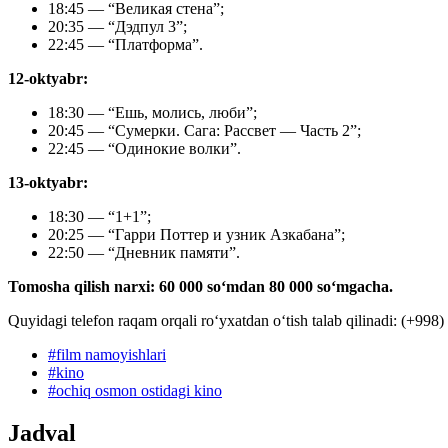
18:45 — “Великая стена”;
20:35 — “Дэдпул 3”;
22:45 — “Платформа”.
12-oktyabr:
18:30 — “Ешь, молись, люби”;
20:45 — “Сумерки. Сага: Рассвет — Часть 2”;
22:45 — “Одинокие волки”.
13-oktyabr:
18:30 — “1+1”;
20:25 — “Гарри Поттер и узник Азкабана”;
22:50 — “Дневник памяти”.
Tomosha qilish narxi: 60 000 soʻmdan 80 000 soʻmgacha.
Quyidagi telefon raqam orqali roʻyxatdan oʻtish talab qilinadi: (+99
#
film namoyishlari
#
kino
#
ochiq osmon ostidagi kino
Jadval