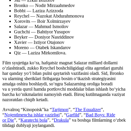
Sid — Erkin Bozorov
Bronko — Nodir Mirzaahmedov
Bobbi — Laziza Azizzoda
Reychel — Nazokat Abdurahmonova
Xorovits — Boir Xolmirzayev
Salazar — Mahmud Ismoilov
Guchchi — Bahtiyor Yusupov
Beyker — Doniyor Nasriddinov
Xavier — Ixtiyor Otajonov
Moreno — Otabek Iskandarov
Qiz — Laziza Mirkomilova.
Film syujetiga koʻra, hafqatsiz magnat Salazar milliard dollarni
oʻzlashtiradi, zukko Reychel boshchiligidagi elita agentlari guruhi
har qanday yo‘l bilan pulni qaytarish vazifasini oladi. Sid, Bronko
va ularning sheriklari firibgarga bosim o‘tkazish strategiyasini
amalga oshira boshlaydi, so‘ngra Salazarning oroliga boradi
va u yerda qurol hamda portlovchi moddalar bilan ishlash bo‘yicha
barcha ko‘nikmalarini namoyish etadi. Biroq kutilmaganda vaziyat
nazoratdan chiqib ketadi.
Avvalroq “Kinopoisk"ka “
Tarjimon
”, “
The Equalizer
”,
“
Nojentlmencha ishlar vazirligi
”, “
Garfild
”, “
Bad Boys: Ride
or Die
”, “
Karatechi bola
”, “
Drakula
” va boshqa filmlarning oʻzbek
tilidagi dublyaji joylangandi.