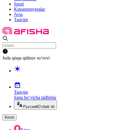
Sport
Kinopremyeralar
Avia
Taqvim
Juda qisqa qidiruv so‘rovi
Taqvim
Sana bo‘yicha tadbirlar
Русский
O‘zbek tili
Kirish
Kino