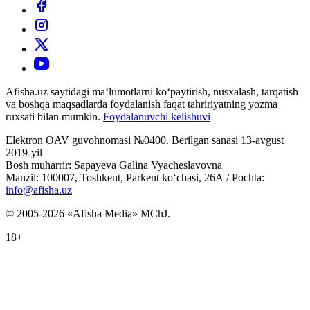
Afisha.uz saytidagi ma‘lumotlarni ko‘paytirish, nusxalash, tarqatish
va boshqa maqsadlarda foydalanish faqat tahririyatning yozma
ruxsati bilan mumkin.
Foydalanuvchi kelishuvi
Elektron OAV guvohnomasi №0400. Berilgan sanasi 13-avgust
2019-yil
Bosh muharrir: Sapayeva Galina Vyacheslavovna
Manzil: 100007, Toshkent, Parkent ko‘chasi, 26А / Pochta:
info@afisha.uz
© 2005-2026 «Afisha Media» MChJ.
18+