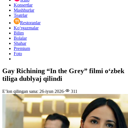
Konsertlar
Mashhurlar
Teatrlar
Restoranlar
Ko‘rgazmalar
Bilim
Bolalar
Shahar
Premium
Foto
Gay Richining “In the Grey” filmi oʻzbek
tiliga dublyaj qilindi
E’lon qilingan sana
:
26-iyun 2026
·
311