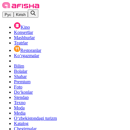
Рус
Kirish
Kino
Konsertlar
Mashhurlar
Teatrlar
Restoranlar
Ko‘rgazmalar
Bilim
Bolalar
Shahar
Premium
Foto
Do‘konlar
Stendap
Texno
Moda
Media
O‘zbekistondagi turizm
Katalog
Chegirmalar